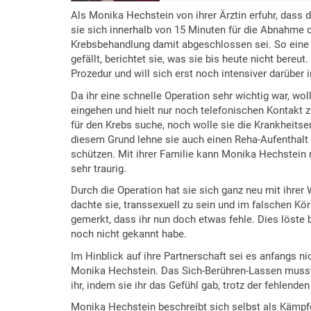
Als Monika Hechstein von ihrer Ärztin erfuhr, dass 
sie sich innerhalb von 15 Minuten für die Abnahme 
Krebsbehandlung damit abgeschlossen sei. So eine 
gefällt, berichtet sie, was sie bis heute nicht bere
Prozedur und will sich erst noch intensiver darüber 
Da ihr eine schnelle Operation sehr wichtig war, wo
eingehen und hielt nur noch telefonischen Kontakt z
für den Krebs suche, noch wolle sie die Krankheits
diesem Grund lehne sie auch einen Reha-Aufenthalt a
schützen. Mit ihrer Familie kann Monika Hechstein n
sehr traurig.
Durch die Operation hat sie sich ganz neu mit ihre
dachte sie, transsexuell zu sein und im falschen Kö
gemerkt, dass ihr nun doch etwas fehle. Dies löste b
noch nicht gekannt habe.
Im Hinblick auf ihre Partnerschaft sei es anfangs n
Monika Hechstein. Das Sich-Berühren-Lassen musste 
ihr, indem sie ihr das Gefühl gab, trotz der fehlen
Monika Hechstein beschreibt sich selbst als Kämpfe