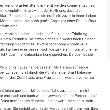
der Tumor brusterhaltend entfernt werden könne, entschied
der kompletten Brust – mit der Hoffnung, dass die
klare Entscheidung habe sie noch nie zuvor in ihrem Leben
ut. Momentan hat sie noch große Angst vor einer Brustaufbau-
informieren.
llte Monika Hechstein nicht das Risiko einer Erkältung
u ihren Freunden. Sie erzählt, dass sie weder nach Gründen
erfahrungen anderer Brustkrebspatientinnen hören. Aus
b. Für sie sei es besser, sich vor zu vielen Informationen zu
icht über ihre Krebserkrankung sprechen. Darüber ist sie
r Weiblichkeit auseinandergesetzt. Als Heranwachsende
rper zu leben. Erst durch die Abnahme der Brust habe sie
ei ihr das Gefühl aus, eine Frau zu sein, was sie vorher so
icht leicht gewesen, körperliche Nähe zuzulassen, meint
erst nach und nach wieder „erwachen“. Ihre Partnerin half
den Brust immer noch derselbe liebenswerte Mensch zu sein.
rnatur. Sie spricht zwar in der Vergangenheitsform von ihrer