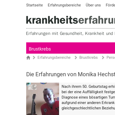
Startseite
Erfahrungsbereiche
Über uns
Förd
Brustkrebs
Erfahrungsbereiche
Brustkrebs
Pers
Sie sind hier
Startseite
Die Erfahrungen von Monika Hechst
Nach ihrem 50. Geburtstag erh
bei der eine Auffälligkeit festg
Diagnose eines bösartigen Tum
aufgrund einer anderen Erkranku
gleichgeschlechtlichen Bezieh