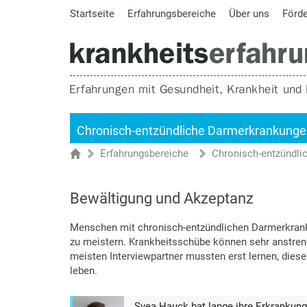
Startseite
Erfahrungsbereiche
Über uns
Förd
Chronisch-entzündliche Darmerkrankung
Erfahrungsbereiche
Chronisch-entzündl
Sie sind hier
Startseite
Bewältigung und Akzeptanz
Menschen mit chronisch-entzündlichen Darmerkrank
zu meistern. Krankheitsschübe können sehr anstren
meisten Interviewpartner mussten erst lernen, diese
leben.
Svea Hauck hat lange ihre Erkrankung i