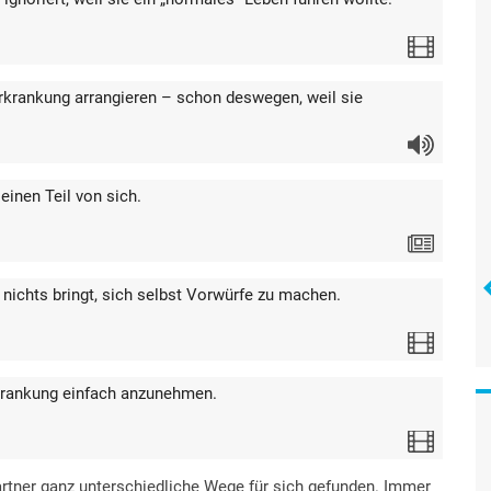
Video
rkrankung arrangieren – schon deswegen, weil sie
Audio
einen Teil von sich.
Text
nichts bringt, sich selbst Vorwürfe zu machen.
Video
rkrankung einfach anzunehmen.
Video
artner ganz unterschiedliche Wege für sich gefunden. Immer