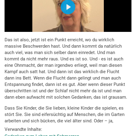
Das ist also, jetzt ist ein Punkt erreicht, wo du wirklich
massive Beschwerden hast. Und dann kommt da natürlich
auch viel, was man sich selber dann einredet. Und man
kommt da nicht mehr raus. Und es ist so. Und - es ist auch
eine Ohnmacht, der man irgendwo erliegt, weil man diesen
Kampf auch satt hat. Und dann ist das wirklich die Flucht
dann ins Bett. Wenn die Flucht dann gelingt und man auch
Entspannung findet, dann ist es gut. Aber wenn dieser Punkt
überschritten ist und der Schlaf nicht mehr da ist und man
dann eben aufwacht mit solchen Gedanken, das ist grausam.
Dass Sie Kinder, die Sie lieben, kleine Kinder die spielen, es
stört Sie. Sie sind eifersüchtig auf Menschen, die im Garten
arbeiten und sich bücken, die viel älter sind. Oder – ja,
einfach Dinge, wo man sagt, da gehen wir jetzt mal hin und
Verwandte Inhalte
man kann da nicht mehr mit. Und das sind alles Dinge. Ja -