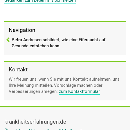
Gedanken zum Leben mit Schmerzen
es ist Eifersucht, es ist- ich denke, ich kann auch heute
verstehen, wie viele alte Menschen so diese Verbitterung
bekommen und diese Bitterkeit, auch dem Leben gegenüber.
Das sind Stadien, die man durchmacht und die einem
natürlich selber sehr schaden.
Navigation
Petra Andresen schildert, wie eine Eifersucht auf
Gesunde entstehen kann.
Kontakt
Wir freuen uns, wenn Sie mit uns Kontakt aufnehmen, uns
Ihre Meinung mitteilen, Vorschläge machen oder
Verbesserungen anregen:
zum Kontaktformular
krankheitserfahrungen.de