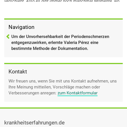
verschiebt. Also es gibt immer noch manchmal Momente, wo
man doch überrascht ist, dass es doch eine Woche früher,
oder jetzt hatten wir auch eine Situation in der WG, also ich
weiß nicht, inwiefern das so Mythos ist, oder nicht, aber auf
jeden Fall haben sich alle unsere Zyklen so ein bisschen
Navigation
verschoben.
Um der Unvorhersehbarkeit der Periodenschmerzen
entgegenzuwirken, erlernte Valeria Pérez eine
bestimmte Methode der Dokumentation.
Kontakt
Wir freuen uns, wenn Sie mit uns Kontakt aufnehmen, uns
Ihre Meinung mitteilen, Vorschläge machen oder
Verbesserungen anregen:
zum Kontaktformular
krankheitserfahrungen.de