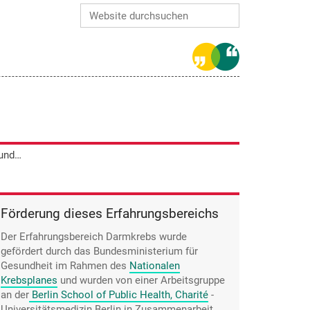
Website durchsuchen
Erweiterte Suche…
Iris Niebling versuchte mit Biofeedback und Beckenbodentraining, der Inkontinenz entgegenzuwirken.
Förderung dieses Erfahrungsbereichs
Der Erfahrungsbereich Darmkrebs wurde
gefördert durch das Bundesministerium für
Gesundheit im Rahmen des
Nationalen
Krebsplanes
und wurden von einer Arbeitsgruppe
an der
Berlin School of Public Health, Charité
-
Universitätsmedizin Berlin in Zusammenarbeit