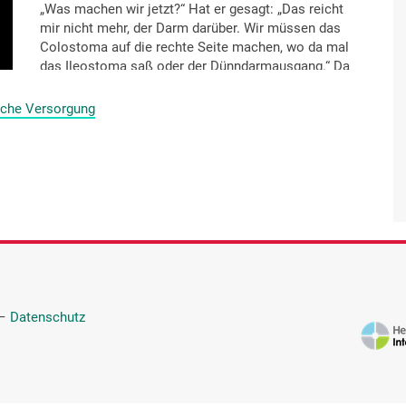
„Was machen wir jetzt?“ Hat er gesagt: „Das reicht
mir nicht mehr, der Darm darüber. Wir müssen das
Colostoma auf die rechte Seite machen, wo da mal
das Ileostoma saß oder der Dünndarmausgang.“ Da
habe ich gesagt: „Gott gerechter, müssen wir halt.“.
Und da ist das dann 20XX operiert worden. Die
ische Versorgung
Operation hat fast zehn Stunden gedauert. Aber es
war nicht das Karzinom, was so viel Zeit
beansprucht hat, sondern über die Jahre hinweg
waren so viele Verwachsungen im Bauchraum. Und
das war das Hauptproblem, dies alles freizulegen.
—
Datenschutz