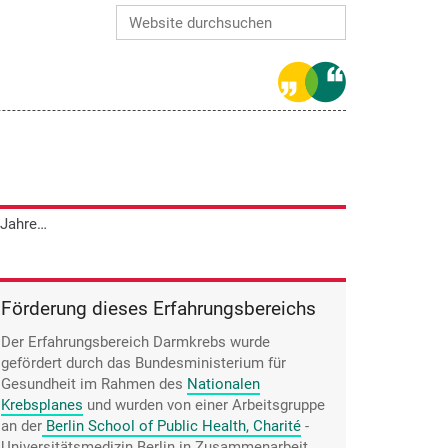
Website durchsuchen
Erweiterte Suche…
Bei Karl Bergmann hatte sich nach 19 Jahren erneut ein Karzinom gebildet.
Förderung dieses Erfahrungsbereichs
Der Erfahrungsbereich Darmkrebs wurde
gefördert durch das Bundesministerium für
Gesundheit im Rahmen des
Nationalen
Krebsplanes
und wurden von einer Arbeitsgruppe
an der
Berlin School of Public Health, Charité
-
Universitätsmedizin Berlin in Zusammenarbeit