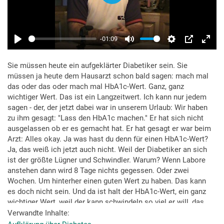
Sie müssen heute ein aufgeklärter Diabetiker sein. Sie
müssen ja heute dem Hausarzt schon bald sagen: mach mal
das oder das oder mach mal HbA1c-Wert. Ganz, ganz
wichtiger Wert. Das ist ein Langzeitwert. Ich kann nur jedem
sagen - der, der jetzt dabei war in unserem Urlaub: Wir haben
zu ihm gesagt: "Lass den HbA1c machen." Er hat sich nicht
ausgelassen ob er es gemacht hat. Er hat gesagt er war beim
Arzt: Alles okay. Ja was hast du denn für einen HbA1c-Wert?
Ja, das weiß ich jetzt auch nicht. Weil der Diabetiker an sich
ist der größte Lügner und Schwindler. Warum? Wenn Labore
anstehen dann wird 8 Tage nichts gegessen. Oder zwei
Wochen. Um hinterher einen guten Wert zu haben. Das kann
es doch nicht sein. Und da ist halt der HbA1c-Wert, ein ganz
wichtiger Wert, weil der kann schwindeln so viel er will, das
ist der Langzeitwert, zurückliegend der letzten 4 - 6 Wochen
Verwandte Inhalte
und da kommt der Schwindel auf den Tisch. Und vor allen