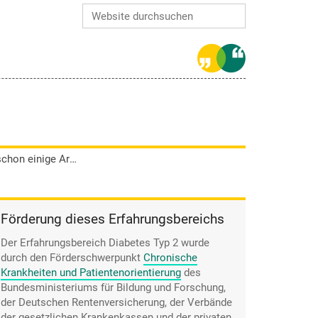
Website durchsuchen
Erweiterte Suche…
Günther Brockmann erlebte schon einige Ärzte, die sich in drastischen Worten in Rage redeten. Diese erreichten ihn jedoch nicht.
Förderung dieses Erfahrungsbereichs
Der Erfahrungsbereich Diabetes Typ 2 wurde
durch den
Förderschwerpunkt
Chronische
Krankheiten und Patientenorientierung
des
Bundesministeriums für Bildung und Forschung,
der Deutschen Rentenversicherung, der Verbände
der gesetzlichen Krankenkassen und der privaten