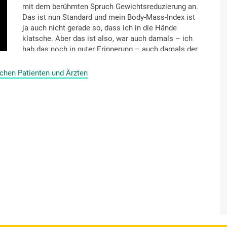
mit dem berühmten Spruch Gewichtsreduzierung an.
Das ist nun Standard und mein Body-Mass-Index ist
ja auch nicht gerade so, dass ich in die Hände
klatsche. Aber das ist also, war auch damals – ich
hab das noch in guter Erinnerung – auch damals der
Auslöser, wo man gesagt hat: also man kann sehr
vieles erreichen, gerade bei dieser
chen Patienten und Ärzten
Erscheinungsform der Diabetes, wenn der Patient,
der muss zwar nicht rappeldürr sein, aber doch
sollte er ein erheblich reduziertes Gewicht haben
und nicht wie [Personenname] als Wonneproppen
durch die Gegend laufen.
Aber Gewichtsreduzierung ist in all diesen
Gesprächen mit diversen Medizinern sicherlich das
Thema Nummer 1. Alle sind sich wohl einig an der
Stelle, dass mit reduziertem Gewicht – klar natürlich
die Organe nicht so beaufschlagt werden, dass
Gelenke und Muskeln nicht so beansprucht werden
etc. Da kommen natürlich diverse Dinge dazu, dass
man nicht unnötig Gewicht mit sich rumschleppen