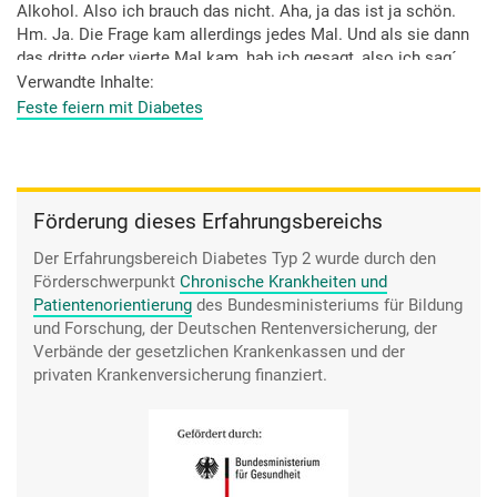
Alkohol. Also ich brauch das nicht. Aha, ja das ist ja schön.
Hm. Ja. Die Frage kam allerdings jedes Mal. Und als sie dann
das dritte oder vierte Mal kam, hab ich gesagt, also ich sag´
s Ihnen jetzt noch ein mal, ja, auch wenn da gewisse
Verwandte Inhalte
Leberwerte irgendwie nicht darauf hindeuten, ich bin kein
Feste feiern mit Diabetes
Alkoholiker. Ich trinke nicht täglich oder permanent Alkohol.
Und, ich muss dazu sagen, seitdem ich mich also mehr oder
jetzt intensiver damit befasse, dass ich Diabetiker geworden
bin, sag ich mal, trinke ich eigentlich gar keinen Alkohol
Förderung dieses Erfahrungsbereichs
mehr. Na klar, ich sag mal, ja, Sylvester ein halbes Glas Sekt
oder so, aber schmeckt mir nicht.
Der Erfahrungsbereich Diabetes Typ 2 wurde durch den
Also Bier trink ich gar nicht mehr, weil ich irgendwie jetzt
Förderschwerpunkt
Chronische Krankheiten und
eigentlich weiß, ich hab ein Problem mit kohlenhydratreichen
Patientenorientierung
des Bundesministeriums für Bildung
Lebensmitteln.
und Forschung, der Deutschen Rentenversicherung, der
Verbände der gesetzlichen Krankenkassen und der
privaten Krankenversicherung finanziert.