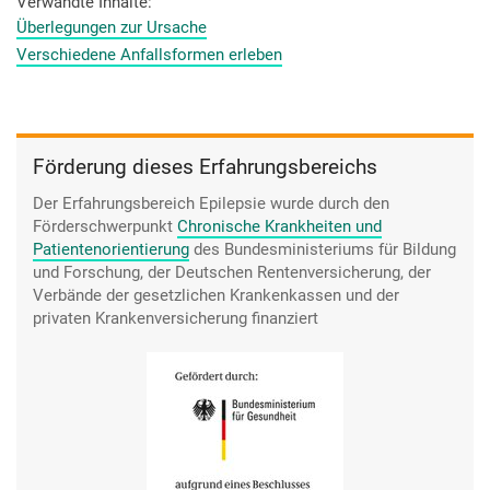
als Beispiel jetzt, es passiert immer dann, wenn ich in
Verwandte Inhalte
Ruhephasen gehe. Oder es passiert immer dann, wenn ich in
Überlegungen zur Ursache
Stress gerate. Wenn es so, wie bei mir in sämtlichen
Verschiedene Anfallsformen erleben
Situationen passiert, am Bahnhof, daheim beim Backen, bei
Freunden, bei- wo auch immer ich mich aufhalte, dann ist es
ein mühsames Suchen.
Förderung dieses Erfahrungsbereichs
Der Erfahrungsbereich Epilepsie wurde durch den
Förderschwerpunkt
Chronische Krankheiten und
Patientenorientierung
des Bundesministeriums für Bildung
und Forschung, der Deutschen Rentenversicherung, der
Verbände der gesetzlichen Krankenkassen und der
privaten Krankenversicherung finanziert