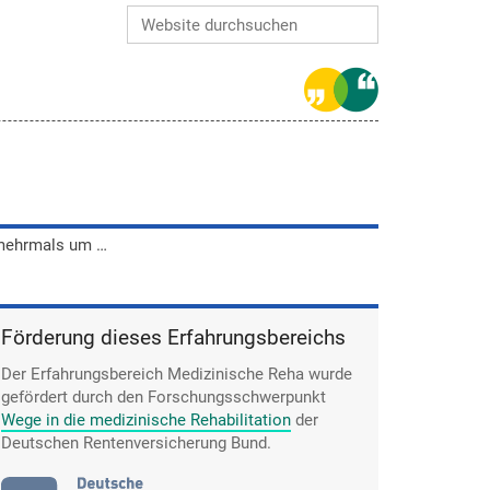
Website durchsuchen
Erweiterte Suche…
Dorothee Funks Reha wurde mehrmals um 2 Wochen verlängert. Sie fühlte sich in der Reha mehrfach wie auf gepackten Koffern.
Förderung dieses Erfahrungsbereichs
Der Erfahrungsbereich Medizinische Reha wurde
gefördert durch den Forschungsschwerpunkt
Wege in die medizinische Rehabilitation
der
Deutschen Rentenversicherung Bund.