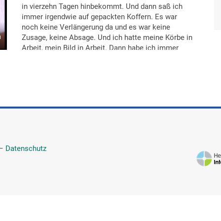
in vierzehn Tagen hinbekommt. Und dann saß ich
immer irgendwie auf gepackten Koffern. Es war
noch keine Verlängerung da und es war keine
Zusage, keine Absage. Und ich hatte meine Körbe in
Arbeit, mein Bild in Arbeit. Dann habe ich immer
gedacht: Das kann ich nicht mehr fertig machen,
vielleicht muss ich morgen gehen.
Und, aber der Arzt hat also dann bis zur sechsten
Woche durchbekommen. Und da war ich in Phase,
die hatten je nach Krankheit so Phasen mit A, B, C,
D. Und ich war in Phase C. Und der Sozialarbeiter hat
auch gesagt: „Das kann nicht sein, dass die Frau
Funk jetzt nach Hause muss. Jetzt ist sie... die
Phase C zu Ende, jetzt geht sie in D." Und er kämpft
—
Datenschutz
dafür, dass ich noch da bleiben will. Und dann hat er
das durchgekämpft, dass... konnte ich nochmal drei
Wochen bleiben und dann habe ich in den drei
Wochen auch nochmal sehr viel gelernt. Und das
war dank Sozialarbeiter, der sich für mich eingesetzt
hat. Weil sie gemerkt haben, da ist noch was. Also
ich liege nicht um sonst in der Reha. Und auch in