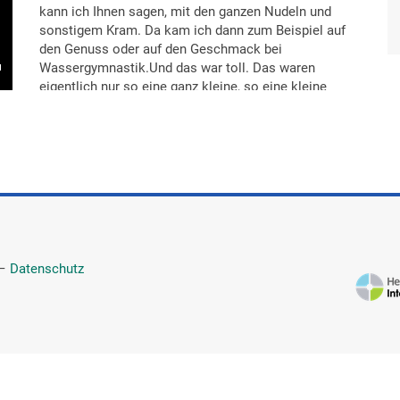
kann ich Ihnen sagen, mit den ganzen Nudeln und
sonstigem Kram. Da kam ich dann zum Beispiel auf
den Genuss oder auf den Geschmack bei
Wassergymnastik.Und das war toll. Das waren
eigentlich nur so eine ganz kleine, so eine kleine
Pütze, aber relativ hoch. Und dann haben die oben
ein Glasdach. Und da konntest du dich da ins
Wasser legen und die Sterne begucken. Ja. Das war
was, was ausgemacht hat. Auch dieses Nicht-
reglementiert-sein. Diesen Freiraum, also die Bilder,
diese Bade-Partys. Dann hatten sie unten im
Erdgeschoss ein Klavier. Da konnte jeder hin. Eine
Dame, die ich da kennenlernte, interessanterweise
die Frau von dann einem, der in [Stadt], also in dem
—
Datenschutz
[Institut] gearbeitet hat. Die haben beide gesungen.
Er war voll blind, sie war sehbehindert. Er, voll blind,
ich fand es immer noch irre, nur nach dem Gehör
gespielt. Cats, etc. Dann haben die abends Konzerte
gegeben. Die ganze Klinik fand das einfach toll, hat
also, war mit dabei.