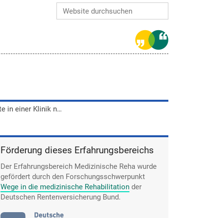
Website durchsuchen
Erweiterte Suche…
Katharina Maulwurf erlebte in einer Klinik nächtliche Bade-Partys und selbstorganisierte Konzerte von Mitpatienten.
Förderung dieses Erfahrungsbereichs
Der Erfahrungsbereich Medizinische Reha wurde
gefördert durch den Forschungsschwerpunkt
Wege in die medizinische Rehabilitation
der
Deutschen Rentenversicherung Bund.