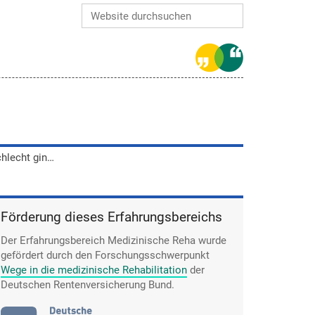
Website durchsuchen
Erweiterte Suche…
Da es ihm gesundheitlich noch schlecht ging, konnte Peter Book nach der gemeinsamen Reha-Zeit mit seiner Familie noch eine Woche allein verlängern.
Förderung dieses Erfahrungsbereichs
Der Erfahrungsbereich Medizinische Reha wurde
gefördert durch den Forschungsschwerpunkt
Wege in die medizinische Rehabilitation
der
Deutschen Rentenversicherung Bund.