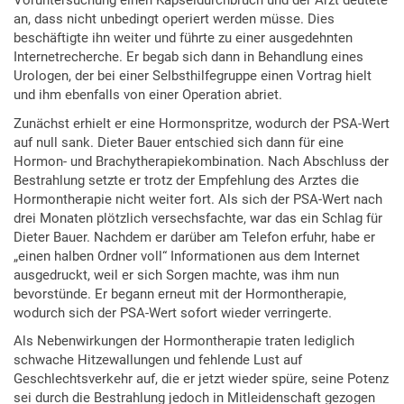
Voruntersuchung einen Kapseldurchbruch und der Arzt deutete
an, dass nicht unbedingt operiert werden müsse. Dies
beschäftigte ihn weiter und führte zu einer ausgedehnten
Internetrecherche. Er begab sich dann in Behandlung eines
Urologen, der bei einer Selbsthilfegruppe einen Vortrag hielt
und ihm ebenfalls von einer Operation abriet.
Zunächst erhielt er eine Hormonspritze, wodurch der PSA-Wert
auf null sank. Dieter Bauer entschied sich dann für eine
Hormon- und Brachytherapiekombination. Nach Abschluss der
Bestrahlung setzte er trotz der Empfehlung des Arztes die
Hormontherapie nicht weiter fort. Als sich der PSA-Wert nach
drei Monaten plötzlich versechsfachte, war das ein Schlag für
Dieter Bauer. Nachdem er darüber am Telefon erfuhr, habe er
„einen halben Ordner voll“ Informationen aus dem Internet
ausgedruckt, weil er sich Sorgen machte, was ihm nun
bevorstünde. Er begann erneut mit der Hormontherapie,
wodurch sich der PSA-Wert sofort wieder verringerte.
Als Nebenwirkungen der Hormontherapie traten lediglich
schwache Hitzewallungen und fehlende Lust auf
Geschlechtsverkehr auf, die er jetzt wieder spüre, seine Potenz
sei durch die Bestrahlung jedoch in Mitleidenschaft gezogen