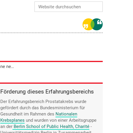
Website durchsuchen
Erweiterte Suche…
Dieter Bauer möchte sich nicht auf eine neue Chemotherapie einlassen, wenn dadurch seine Lebensqualität zu sehr leidet.
Förderung dieses Erfahrungsbereichs
Der Erfahrungsbereich Prostatakrebs wurde
gefördert durch das Bundesministerium für
Gesundheit im Rahmen des
Nationalen
Krebsplanes
und wurden von einer Arbeitsgruppe
an der
Berlin School of Public Health, Charité
-
Universitätsmedizin Berlin
in Zusammenarbeit