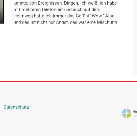
kannte, von Ereignissen, Dingen. Ich weiß, ich habe
mit mehreren telefoniert und auch auf dem
Heimweg hatte ich immer das Gefühl "Wow." Also
und das ist nicht nur Angst, das war eine Mischung
von auch Erstaunen, wirklich tief-betroffen, so ganz
tief-erschüttert-Sein, so ganz unten drin rüttelt es an
mir und so eine Anfrage an: "Jetzt muss wirklich
etwas passieren." So. Ich war lustigerweise wenige
Monate vorher im Kino, da gibt es diesen Film
[Kinofilm], da geht es um einen Hirntumor und der
beginnt damit, wo der Mann im Sprechzimmer sitzt
und von seinem Arzt die Hirntumor-Diagnose kriegt.
Und ich saß bei meinem Arzt und musste an diesen
Film denken, weil da war so viel identisch, dieses:
"Der redet und redet und ich versuche mit meinem
Gefühl klarzukommen." Aber es ist, und das ist auch
eher so bei mir, wenn ich erst einmal mit so etwas
—
Datenschutz
konfrontiert bin, dann ist das mehr hier im Kopf,
dann denke ich darüber und dann wird die Form
gewahrt und dann bleibe ich erst ruhig, nach außen
bleibe ich oft ruhig und die richtige Dimension, die