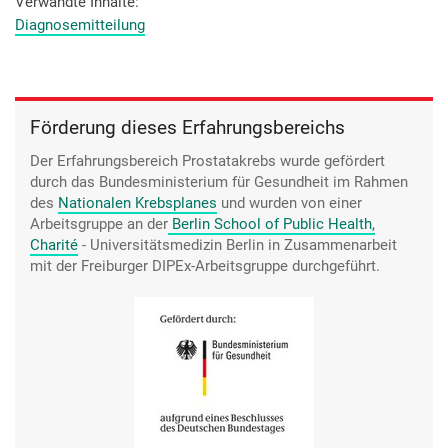
Grübeleien: Hat das mit Deiner Lebensgeschichte zu tun?
Verwandte Inhalte
Hast Du etwas falsch gemacht? Spielt da irgendetwas eine
Diagnosemitteilung
Rolle, was Du in Deinem Leben gelassen oder getan hast?
Also Schuldgefühle kamen auf.
Förderung dieses Erfahrungsbereichs
Der Erfahrungsbereich Prostatakrebs wurde gefördert
durch das Bundesministerium für Gesundheit im Rahmen
des
Nationalen Krebsplanes
und wurden von einer
Arbeitsgruppe an der
Berlin School of Public Health,
Charité
- Universitätsmedizin Berlin
in Zusammenarbeit
mit der Freiburger DIPEx-Arbeitsgruppe durchgeführt.