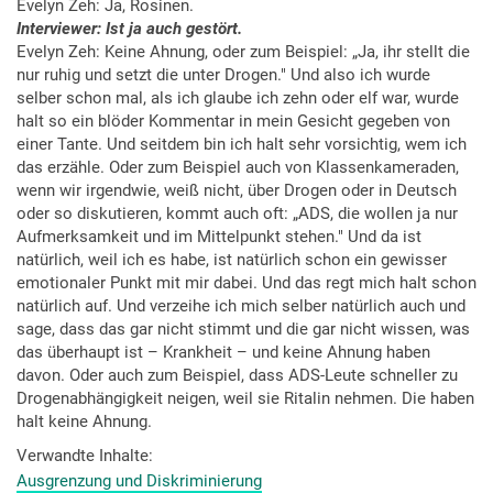
Evelyn Zeh: Ja, Rosinen.
Interviewer: Ist ja auch gestört.
Evelyn Zeh: Keine Ahnung, oder zum Beispiel: „Ja, ihr stellt die
nur ruhig und setzt die unter Drogen." Und also ich wurde
selber schon mal, als ich glaube ich zehn oder elf war, wurde
halt so ein blöder Kommentar in mein Gesicht gegeben von
einer Tante. Und seitdem bin ich halt sehr vorsichtig, wem ich
das erzähle. Oder zum Beispiel auch von Klassenkameraden,
wenn wir irgendwie, weiß nicht, über Drogen oder in Deutsch
oder so diskutieren, kommt auch oft: „ADS, die wollen ja nur
Aufmerksamkeit und im Mittelpunkt stehen." Und da ist
natürlich, weil ich es habe, ist natürlich schon ein gewisser
emotionaler Punkt mit mir dabei. Und das regt mich halt schon
natürlich auf. Und verzeihe ich mich selber natürlich auch und
sage, dass das gar nicht stimmt und die gar nicht wissen, was
das überhaupt ist – Krankheit – und keine Ahnung haben
davon. Oder auch zum Beispiel, dass ADS-Leute schneller zu
Drogenabhängigkeit neigen, weil sie Ritalin nehmen. Die haben
halt keine Ahnung.
Verwandte Inhalte
Ausgrenzung und Diskriminierung