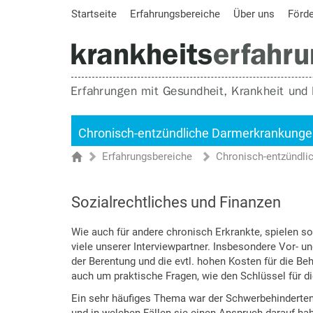
Startseite
Erfahrungsbereiche
Über uns
Förd
Chronisch-entzündliche Darmerkrankung
Erfahrungsbereiche
Chronisch-entzündl
Sie sind hier
Startseite
Sozialrechtliches und Finanzen
Wie auch für andere chronisch Erkrankte, spielen soz
viele unserer Interviewpartner. Insbesondere Vor- 
der Berentung und die evtl. hohen Kosten für die Beh
auch um praktische Fragen, wie den Schlüssel für di
Ein sehr häufiges Thema war der Schwerbehindertena
und in welchen Fällen sie einen Anspruch darauf ha