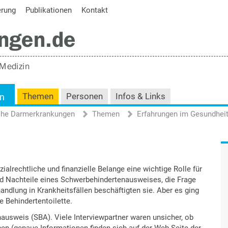
erung
Publikationen
Kontakt
en
Themen
Personen
Infos & Links
iche Darmerkrankungen
Themen
Erfahrungen im Gesundhei
ialrechtliche und finanzielle Belange eine wichtige Rolle für
und Nachteile eines Schwerbehindertenausweises, die Frage
andlung in Krankheitsfällen beschäftigten sie. Aber es ging
e Behindertentoilette.
usweis (SBA). Viele Interviewpartner waren unsicher, ob
ben (genaue Informationen finden sich auf der Web-Seite der