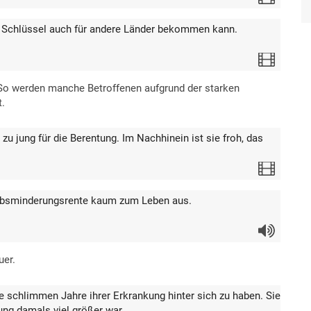
 Schlüssel auch für andere Länder bekommen kann.
Video
So werden manche Betroffenen aufgrund der starken
.
 zu jung für die Berentung. Im Nachhinein ist sie froh, das
Video
erbsminderungsrente kaum zum Leben aus.
Audio
uer.
ie schlimmen Jahre ihrer Erkrankung hinter sich zu haben. Sie
zung damals viel größer war.