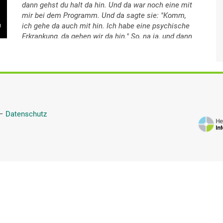
dann gehst du halt da hin. Und da war noch eine mit
mir bei dem Programm. Und da sagte sie: "Komm,
ich gehe da auch mit hin. Ich habe eine psychische
Erkrankung, da gehen wir da hin." So, na ja, und dann
waren wir vielleicht ein halbes Jahr dort. Und dann
habe ich gemerkt, die saugen mich total aus. Das
ganze Treffen bestand darin, das ging nur noch um
Leid und ich stellte mir eine Selbsthilfegruppe eben
anders vor. Ich habe gedacht, dadurch werde ich
eben abgelenkt und kriege zwar auch Informationen,
wenn es was Neues gibt. Das waren so meine
—
Datenschutz
Intentionen dabei. Und ich habe gedacht, gerade
Menschen, die auch chronische Schmerzen haben,
die verstehen mich. Ein normal Gesunder der kann
zwar sagen: "Ach ja, ich verstehe dich," aber im
Grunde versteht er mich nicht. Der weiß nicht, wie
das ist. Das ist nicht böse gemeint. Aber Menschen,
die das Gleiche haben, die verstehen das und dann
musst du dich auch nicht mehr erklären. Und ich
wollte wieder lachen und ich wollte nicht, dass
meine Familie mich nur noch von hinten auf Deutsch