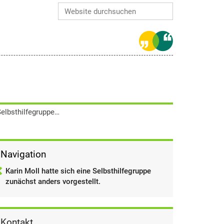
Website durchsuchen
Erweiterte Suche…
Karin Moll hatte sich eine Selbsthilfegruppe zunächst anders vorgestellt.
Navigation
Karin Moll hatte sich eine Selbsthilfegruppe
zunächst anders vorgestellt.
Kontakt