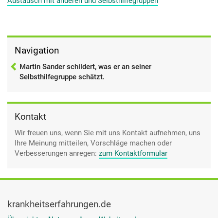
Austausch mit anderen und Selbsthilfegruppen
natürlich dann- Doktor [Arzt], um nur ein paar zu nennen. Das
sind natürlich schon Kapazitäten auf dem Gebiet und das hat
mir auch geholfen, ja wieder neue Anstöße zu bekommen.
Was machen die? Welche Verfahren wenden die an? Das war
so am Anfang ganz interessant. Und hat mich dann auch
Navigation
animiert da mitzumachen, ja.
Martin Sander schildert, was er an seiner
Selbsthilfegruppe schätzt.
Kontakt
Wir freuen uns, wenn Sie mit uns Kontakt aufnehmen, uns
Ihre Meinung mitteilen, Vorschläge machen oder
Verbesserungen anregen:
zum Kontaktformular
krankheitserfahrungen.de