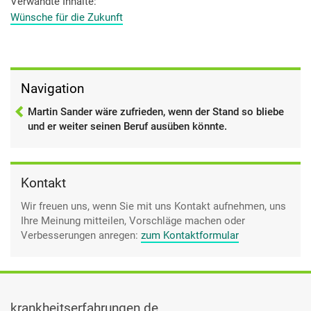
Verwandte Inhalte
die Rechnung machen und ich könnte gar nicht mehr
arbeiten. Das wäre dann furchtbar für mich. Wobei ich gar
Wünsche für die Zukunft
nicht so weit denke. Für mich ist einfach so der Stand, den
ich jetzt so habe, wenn der so bliebe, wäre es okay.
Navigation
Martin Sander wäre zufrieden, wenn der Stand so bliebe
und er weiter seinen Beruf ausüben könnte.
Kontakt
Wir freuen uns, wenn Sie mit uns Kontakt aufnehmen, uns
Ihre Meinung mitteilen, Vorschläge machen oder
Verbesserungen anregen:
zum Kontaktformular
krankheitserfahrungen.de