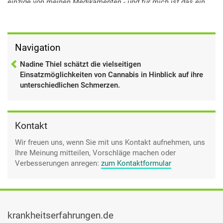
einzige von meinen Medikamenten - und für mich ist das ein
Medikament - das ich so vielseitig einsetzen kann gegen alle
möglichen Beschwerden, die ich habe, wie keines meiner
anderen Medikamente. Und es gibt Beschwerden, die ich
habe, dafür gibt es keine Medikamente. Und wenn ich das
Navigation
Cannabis nicht hätte, dann könnte ich dagegen oder hätte ich
Nadine Thiel schätzt die vielseitigen
dagegen keine Möglichkeit, etwas einzunehmen damit diese
Einsatzmöglichkeiten von Cannabis in Hinblick auf ihre
Beschwerden aufhören. Und Cannabis, medizinisches
unterschiedlichen Schmerzen.
Cannabis ist das schwächste Opiat überhaupt.
Kontakt
Wir freuen uns, wenn Sie mit uns Kontakt aufnehmen, uns
Ihre Meinung mitteilen, Vorschläge machen oder
Verbesserungen anregen:
zum Kontaktformular
krankheitserfahrungen.de