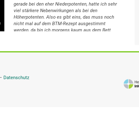
gerade bei den eher Niederpotenten, hatte ich sehr
viel stärkere Nebenwirkungen als bei den
Höherpotenten. Also es gibt eins, das muss noch
nicht mal auf dem BTM-Rezept ausgestimmt
werden, da bin ich morgens kaum aus dem Bett
gekommen. Das war noch meine Anfangszeit der
Schmerztherapie. Da war ich wirklich wie ein Zombie
und so bin ich dann auch ins Büro gegangen. Also da
habe ich noch 30 Stunden die Woche gearbeitet und
bin so ins Büro gegangen. Und gegen die Schmerzen
hat es mir überhaupt nicht geholfen. Wir haben es
dann auch nicht lange benutzt. Also es wurde dann
—
Datenschutz
sehr schnell auch wieder abgesetzt. Deswegen die
reinen Morphine sind für mich eher das Mittel der
Wahl. Und wie gesagt, da habe ich jetzt, ich
persönlich, nicht mehr so. Man muss da aber auch
wieder zwischen retardierend und unretardierend
unterscheiden. Also die schnell wirkenden und die
langsam wirkenden, die halt über den ganzen,
beziehungsweise über 12 Stunden wirken. Bei den
schnell wirkenden, dann kann es schon sein, dass