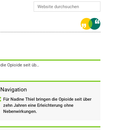
Website durchsuchen
Erweiterte Suche…
Für Nadine Thiel bringen die Opioide seit über zehn Jahren eine Erleichterung ohne Nebenwirkungen.
Navigation
Für Nadine Thiel bringen die Opioide seit über
zehn Jahren eine Erleichterung ohne
Nebenwirkungen.