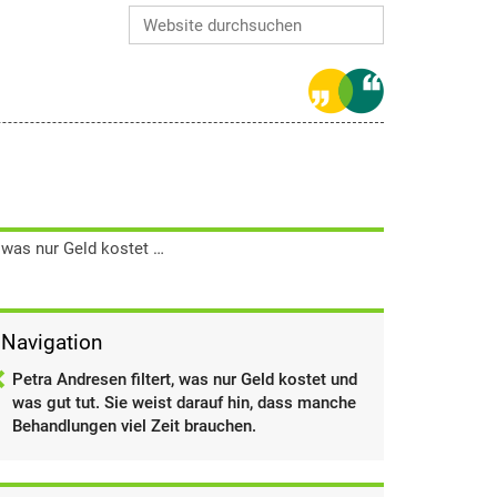
Website durchsuchen
Erweiterte Suche…
Petra Andresen filtert, was nur Geld kostet und was gut tut. Sie weist darauf hin, dass manche Behandlungen viel Zeit brauchen.
Navigation
Petra Andresen filtert, was nur Geld kostet und
was gut tut. Sie weist darauf hin, dass manche
Behandlungen viel Zeit brauchen.