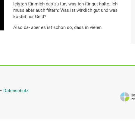
leisten für mich das zu tun, was ich für gut halte. Ich
muss aber auch filtern: Was ist wirklich gut und was
kostet nur Geld?
Also da- aber es ist schon so, dass in vielen
Bereichen, gerade wo Sie jetzt im Bereich statischer
Probleme, was wirklich Zeit fordert. Weil Sie- einmal
fangen Sie von unten an, dass sie sagen: Okay. Das
geht schon los bei den Füßen, die ganze Statik ist
falsch. Es wirkt sich aus auf die Knie. Wir gehen so.
Das sind Behandlungen, da bekommen sie fünf,
sechs Behandlungen um überhaupt einmal
durchzukommen. Da denken Sie: Was drückt der mir
da jetzt auf den Bauch? Was macht er da? Was
—
Datenschutz
macht er da?
Und habe auch dadurch auch eine osteopathische
Behandlung abgebrochen, weil ich gedacht habe:
Jetzt fummeln wir immer an meinem Bauch rum, ich
habe aber da oben massive Schmerzen. Und auf
Dauer gesehen ist das natürlich dann aber gut, wenn
man sich gerade statisch mit einem Osteopathen