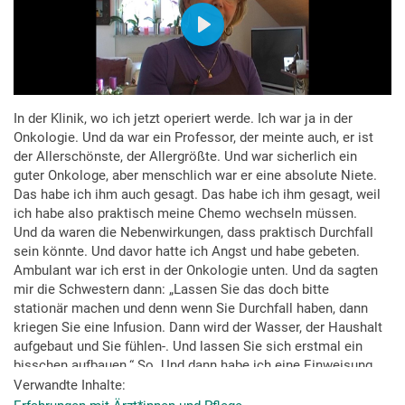
In der Klinik, wo ich jetzt operiert werde. Ich war ja in der
Onkologie. Und da war ein Professor, der meinte auch, er ist
der Allerschönste, der Allergrößte. Und war sicherlich ein
guter Onkologe, aber menschlich war er eine absolute Niete.
Das habe ich ihm auch gesagt. Das habe ich ihm gesagt, weil
ich habe also praktisch meine Chemo wechseln müssen.
Und da waren die Nebenwirkungen, dass praktisch Durchfall
sein könnte. Und davor hatte ich Angst und habe gebeten.
Ambulant war ich erst in der Onkologie unten. Und da sagten
mir die Schwestern dann: „Lassen Sie das doch bitte
stationär machen und denn wenn Sie Durchfall haben, dann
kriegen Sie eine Infusion. Dann wird der Wasser, der Haushalt
aufgebaut und Sie fühlen-. Und lassen Sie sich erstmal ein
bisschen aufbauen.“ So. Und dann habe ich eine Einweisung
bekommen von meinem niedergelassenen Arzt. Und man hat
Verwandte Inhalte
mir dann das Zimmer zugewiesen nach drei Stunden. Und