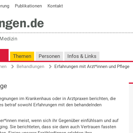
erung
Publikationen
Kontakt
Themen
Personen
Infos & Links
men
Behandlungen
Erfahrungen mit Ärzt*innen und Pflege
ege
egnungen im Krankenhaus oder in Arztpraxen berichten, die
ies betraf sowohl Erfahrungen mit den behandelnden
er*innen meist, wenn sich ihr Gegenüber einfühlsam und auf
ng. Sie berichteten, dass sie dann auch Vertrauen fassten
en. Einige unserer Erzähler*innen erlebten ihre