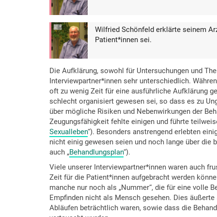
Wilfried Schönfeld erklärte seinem Ar
Patient*innen sei.
Die Aufklärung, sowohl für Untersuchungen und Ther
Interviewpartner*innen sehr unterschiedlich. Während
oft zu wenig Zeit für eine ausführliche Aufklärung
schlecht organisiert gewesen sei, so dass es zu U
über mögliche Risiken und Nebenwirkungen der Beha
Zeugungsfähigkeit fehlte einigen und führte teilwei
Sexualleben
“). Besonders anstrengend erlebten eini
nicht einig gewesen seien und noch lange über die b
auch „
Behandlungsplan
“).
Viele unserer Interviewpartner*innen waren auch fr
Zeit für die Patient*innen aufgebracht werden kön
manche nur noch als „Nummer“, die für eine volle B
Empfinden nicht als Mensch gesehen. Dies äußerte si
Abläufen beträchtlich waren, sowie dass die Beha