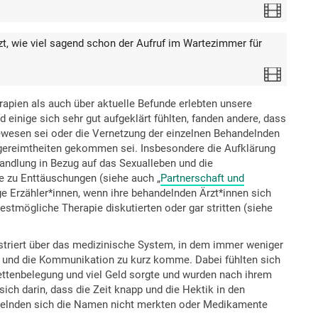
Video
zt, wie viel sagend schon der Aufruf im Wartezimmer für
Video
apien als auch über aktuelle Befunde erlebten unsere
 einige sich sehr gut aufgeklärt fühlten, fanden andere, dass
 gewesen sei oder die Vernetzung der einzelnen Behandelnden
ngereimtheiten gekommen sei. Insbesondere die Aufklärung
ndlung in Bezug auf das Sexualleben und die
se zu Enttäuschungen (siehe auch „
Partnerschaft und
ge Erzähler*innen, wenn ihre behandelnden Ärzt*innen sich
estmögliche Therapie diskutierten oder gar stritten (siehe
ustriert über das medizinische System, in dem immer weniger
ne und die Kommunikation zu kurz komme. Dabei fühlten sich
ettenbelegung und viel Geld sorgte und wurden nach ihrem
ch darin, dass die Zeit knapp und die Hektik in den
ndelnden sich die Namen nicht merkten oder Medikamente