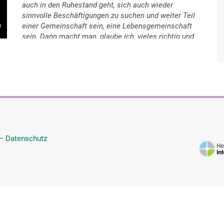
auch in den Ruhestand geht, sich auch wieder
sinnvolle Beschäftigungen zu suchen und weiter Teil
einer Gemeinschaft sein, eine Lebensgemeinschaft
sein. Dann macht man, glaube ich, vieles richtig und
an Vorsorge denken und weiter, sich entsprechend
gut betreuen zu lassen und alle Möglichkeiten zu
nutzen, die es gibt. Es gibt mittlerweile viele
Möglichkeiten: Immuntherapie für Hautkrebs ist
auch erst ein paar Jahre her, dass es das gibt.
Insofern es werden viele Möglichkeiten angeboten,
auch seitens der Schulmedizin, aber nicht nur der
Schulmedizin. Auch wir gucken auf das Thema der
Homöopathie. Und ich gucke jetzt noch ein bisschen
—
Datenschutz
stärker auf das Thema Meditation und Qigong. Also
auch diese Möglichkeiten in Betracht zu ziehen und
nicht aufzugeben. Nicht aufzugeben.