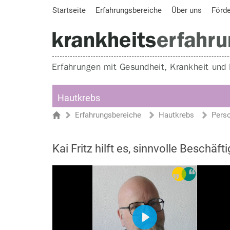
Startseite
Erfahrungsbereiche
Über uns
Förd
Hautkrebs
Erfahrungsbereiche
Hautkrebs
Pers
Sie sind hier
Startseite
Kai Fritz hilft es, sinnvolle Beschäf