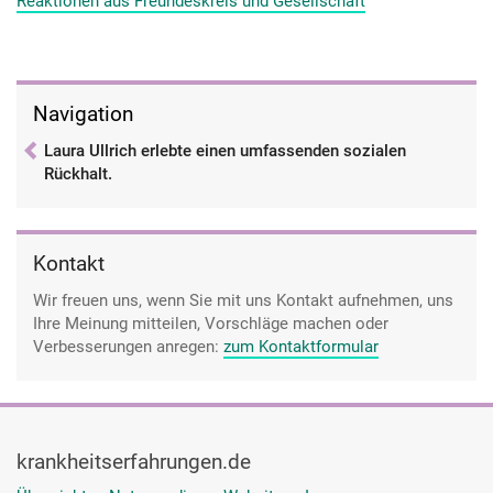
Reaktionen aus Freundeskreis und Gesellschaft
zu sagen. Und ja, es war schön, das auch zu sehen, wen es da
alles gibt und wie engagiert die Leute sind.
Navigation
Laura Ullrich erlebte einen umfassenden sozialen
Rückhalt.
Kontakt
Wir freuen uns, wenn Sie mit uns Kontakt aufnehmen, uns
Ihre Meinung mitteilen, Vorschläge machen oder
Verbesserungen anregen:
zum Kontaktformular
krankheitserfahrungen.de