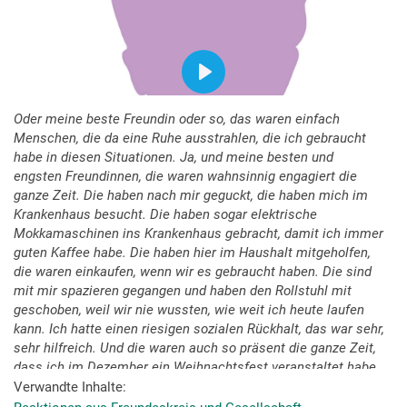
Oder meine beste Freundin oder so, das waren einfach
Menschen, die da eine Ruhe ausstrahlen, die ich gebraucht
habe in diesen Situationen. Ja, und meine besten und
engsten Freundinnen, die waren wahnsinnig engagiert die
ganze Zeit. Die haben nach mir geguckt, die haben mich im
Krankenhaus besucht. Die haben sogar elektrische
Mokkamaschinen ins Krankenhaus gebracht, damit ich immer
guten Kaffee habe. Die haben hier im Haushalt mitgeholfen,
die waren einkaufen, wenn wir es gebraucht haben. Die sind
mit mir spazieren gegangen und haben den Rollstuhl mit
geschoben, weil wir nie wussten, wie weit ich heute laufen
kann. Ich hatte einen riesigen sozialen Rückhalt, das war sehr,
sehr hilfreich. Und die waren auch so präsent die ganze Zeit,
dass ich im Dezember ein Weihnachtsfest veranstaltet habe
mit all den Menschen, also mit meinen Partnern, mit meiner
Verwandte Inhalte
Schwester und meinen besten Freundinnen, um dann Danke