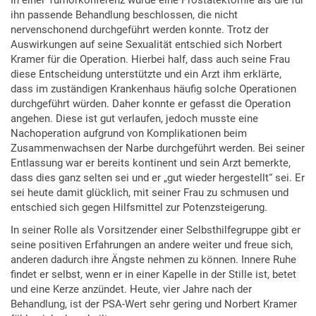
In einer Tumorkonferenz wurde eine Prostatektomie als die für
ihn passende Behandlung beschlossen, die nicht
nervenschonend durchgeführt werden konnte. Trotz der
Auswirkungen auf seine Sexualität entschied sich Norbert
Kramer für die Operation. Hierbei half, dass auch seine Frau
diese Entscheidung unterstützte und ein Arzt ihm erklärte,
dass im zuständigen Krankenhaus häufig solche Operationen
durchgeführt würden. Daher konnte er gefasst die Operation
angehen. Diese ist gut verlaufen, jedoch musste eine
Nachoperation aufgrund von Komplikationen beim
Zusammenwachsen der Narbe durchgeführt werden. Bei seiner
Entlassung war er bereits kontinent und sein Arzt bemerkte,
dass dies ganz selten sei und er „gut wieder hergestellt“ sei. Er
sei heute damit glücklich, mit seiner Frau zu schmusen und
entschied sich gegen Hilfsmittel zur Potenzsteigerung.
In seiner Rolle als Vorsitzender einer Selbsthilfegruppe gibt er
seine positiven Erfahrungen an andere weiter und freue sich,
anderen dadurch ihre Ängste nehmen zu können. Innere Ruhe
findet er selbst, wenn er in einer Kapelle in der Stille ist, betet
und eine Kerze anzündet. Heute, vier Jahre nach der
Behandlung, ist der PSA-Wert sehr gering und Norbert Kramer