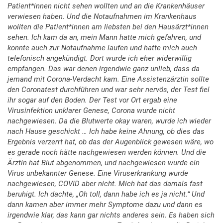
Patient*innen nicht sehen wollten und an die Krankenhäuser
verwiesen haben. Und die Notaufnahmen im Krankenhaus
wollten die Patient*innen am liebsten bei den Hausärzt*innen
sehen. Ich kam da an, mein Mann hatte mich gefahren, und
konnte auch zur Notaufnahme laufen und hatte mich auch
telefonisch angekündigt. Dort wurde ich eher widerwillig
empfangen. Das war denen irgendwie ganz unlieb, dass da
jemand mit Corona-Verdacht kam. Eine Assistenzärztin sollte
den Coronatest durchführen und war sehr nervös, der Test fiel
ihr sogar auf den Boden. Der Test vor Ort ergab eine
Virusinfektion unklarer Genese, Corona wurde nicht
nachgewiesen. Da die Blutwerte okay waren, wurde ich wieder
nach Hause geschickt … Ich habe keine Ahnung, ob dies das
Ergebnis verzerrt hat, ob das der Augenblick gewesen wäre, wo
es gerade noch hätte nachgewiesen werden können. Und die
Ärztin hat Blut abgenommen, und nachgewiesen wurde ein
Virus unbekannter Genese. Eine Viruserkrankung wurde
nachgewiesen, COVID aber nicht. Mich hat das damals fast
beruhigt. Ich dachte, „Oh toll, dann habe ich es ja nicht.“ Und
dann kamen aber immer mehr Symptome dazu und dann es
irgendwie klar, das kann gar nichts anderes sein. Es haben sich