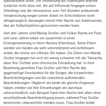
spezialisierte Ärzte. Die Umstellung auf Azathioprin brachte
zunächst nicht allzu viel, die auf Infliximab hingegen schon.
Allerdings war die intravenöse, zum Teil Stunden andauernde
Verabreichung wegen seiner Arbeit im Schichtdienst nicht
alltagstauglich, deswegen nimmt Herr Rache nun Adalimumab,
das als Selbstinjektion genommen werden kann.
Seit drei Jahren sind Mandy Großer und Volker Rache ein Paar,
seit zwei Jahren leben sie zusammen in einer
Einliegerwohnung in Herrn Raches Elternhaus. Seine Eltern
werden von beiden als sehr unterstützend und einfühlsam
erlebt, die immer ein offenes Ohr haben. Die Eltern von Mandy
Großer hingegen tun sich ein wenig schwerer mit der Tatsache,
dass ihre Tochter eine chronische Erkrankung hat. In ihrer
Beziehung genießen Frau Großer und Herr Rache das
gegenseitige Verständnis für die Sorgen, die körperlichen
Beeinträchtigungen und die manchmal auftretenden
Beschränkungen. Obgleich sie beide die gleiche Diagnose
haben, erleben sie ihre Erkrankungen als durchaus
unterschiedlich, zum Beispiel kann Herr Rache fast alles ohne
anschließende Beeinträchtigung essen, während Frau Großer
bestimmte Lebensmittel meiden muss. Frau Großer leidet