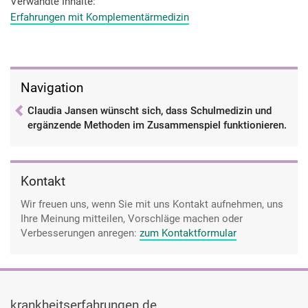
nicht das Gefühl haben, ich mache was hinter dem Rücken
Verwandte Inhalte
von meiner Therapieform, sondern ich möchte schon, dass
Erfahrungen mit Komplementärmedizin
das offen kommuniziert wird und die Uni [Stadt 10] tolle
Vorträge darüber hält, was man alles machen kann. Aber in
der Realität sieht es dann leider immer ein bisschen anders
aus. Also da würde ich mir auch sehr viel mehr den Patienten
Navigation
an die Hand nehmen. Und ja, ich glaube tatsächlich, dass
Ärzte dieses erst nachvollziehen können, wenn sie selber
Claudia Jansen wünscht sich, dass Schulmedizin und
mal–
ergänzende Methoden im Zusammenspiel funktionieren.
Kontakt
Wir freuen uns, wenn Sie mit uns Kontakt aufnehmen, uns
Ihre Meinung mitteilen, Vorschläge machen oder
Verbesserungen anregen:
zum Kontaktformular
krankheitserfahrungen.de