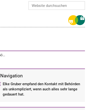
Website durchsuchen
Erweiterte Suche…
Elke Gruber empfand den Kontakt mit Behörden als unkompliziert, wenn auch alles sehr lange gedauert hat.
Navigation
Elke Gruber empfand den Kontakt mit Behörden
als unkompliziert, wenn auch alles sehr lange
gedauert hat.