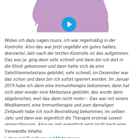
Wobei ich dazu sagen muss, ich war regelmäßig in der
Kontrolle. Also das war jetzt ungefähr ein gutes halbes,
dreiviertel Jahr nach der letzten Kontrolle ist das aufgetreten.
Das war ja- ging dann sehr schnell und dann bin ich dort in
die Klinik gekommen und dann hatte sich da eine
Satellitenmetastase gebildet, sehr schnell, im Dezember war
das schon und dann bin ich sofort operiert worden. Im Januar
2019 habe ich dann eine Immuntherapie bekommen, dann hat
sich aber wieder eine Metastase gebildet, das wurde dann
abgebrochen, weil das dann nicht mehr–. Das war mit einem
Medikament, eine Immuntherapie und zum damaligen
Zeitpunkt habe ich noch Bestrahlung bekommen, im selben
Jahr, und dann war eigentlich die Therapie erstmal soweit
abgeschlossen. Also es gab eigentlich jetzt nicht noch eine
weitere Möglichkeit und ich hatte irgendwie so das Gefühl,
Verwandte Inhalte
ich müsste was machen und dann habe ich noch anderthalb