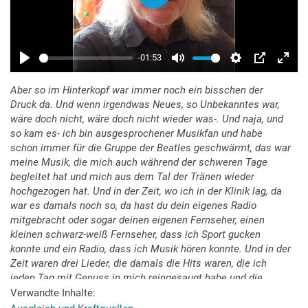
Aber so im Hinterkopf war immer noch ein bisschen der
Druck da. Und wenn irgendwas Neues, so Unbekanntes war,
wäre doch nicht, wäre doch nicht wieder was-. Und naja, und
so kam es- ich bin ausgesprochener Musikfan und habe
schon immer für die Gruppe der Beatles geschwärmt, das war
meine Musik, die mich auch während der schweren Tage
begleitet hat und mich aus dem Tal der Tränen wieder
hochgezogen hat. Und in der Zeit, wo ich in der Klinik lag, da
war es damals noch so, da hast du dein eigenes Radio
mitgebracht oder sogar deinen eigenen Fernseher, einen
kleinen schwarz-weiß Fernseher, dass ich Sport gucken
konnte und ein Radio, dass ich Musik hören konnte. Und in der
Zeit waren drei Lieder, die damals die Hits waren, die ich
jeden Tag mit Genuss in mich reingesaugt habe und die
werde ich nie vergessen. Und die sind ganz tief in mir drin.
Verwandte Inhalte
Alle drei keine Beatles Songs, aber die gehören zu meinem