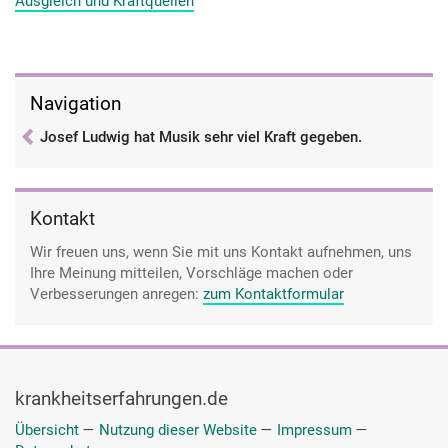
Ausgleich und Kraftquellen
Leben. Einer von Elton John, der eine ist von, ich komm gleich
drauf, Sinead O'Connor und der dritte Sänger, Billy Joel. Das
waren damals ganz große Hits und die gefallen mir. Wenn ich
die Lieder heute im Radio höre, sofort in die Zeit
Navigation
zurückversetzt und heute noch dankbar, das hat mir geholfen.
Das sind die schönen Begleiterscheinungen.
Josef Ludwig hat Musik sehr viel Kraft gegeben.
Kontakt
Wir freuen uns, wenn Sie mit uns Kontakt aufnehmen, uns
Ihre Meinung mitteilen, Vorschläge machen oder
Verbesserungen anregen:
zum Kontaktformular
krankheitserfahrungen.de
Übersicht
—
Nutzung dieser Website
—
Impressum
—