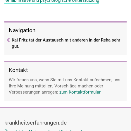
Rehabilitative und psychologische Unterstützung
gespielt hat. Da möchte ich jetzt schauen, kann das für mich
eine Rolle spielen, kann das für mich hilfreich sein? Ich
glaube schon. Und deswegen will ich es jetzt mal
ausprobieren und erhoffe mir da so ein bisschen neue
Navigation
Anreize.
Kai Fritz tat der Austausch mit anderen in der Reha sehr
gut.
Kontakt
Wir freuen uns, wenn Sie mit uns Kontakt aufnehmen, uns
Ihre Meinung mitteilen, Vorschläge machen oder
Verbesserungen anregen:
zum Kontaktformular
krankheitserfahrungen.de