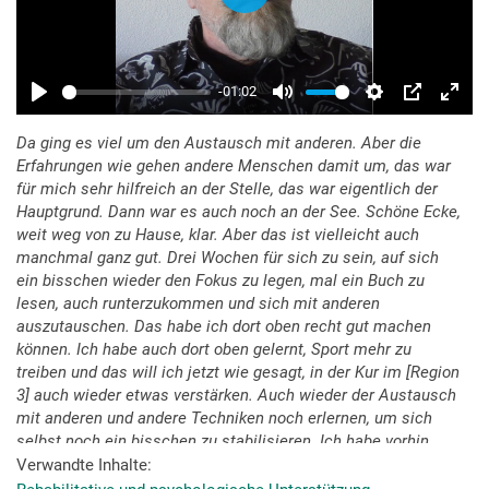
Da ging es viel um den Austausch mit anderen. Aber die
Erfahrungen wie gehen andere Menschen damit um, das war
für mich sehr hilfreich an der Stelle, das war eigentlich der
Hauptgrund. Dann war es auch noch an der See. Schöne Ecke,
weit weg von zu Hause, klar. Aber das ist vielleicht auch
manchmal ganz gut. Drei Wochen für sich zu sein, auf sich
ein bisschen wieder den Fokus zu legen, mal ein Buch zu
lesen, auch runterzukommen und sich mit anderen
auszutauschen. Das habe ich dort oben recht gut machen
können. Ich habe auch dort oben gelernt, Sport mehr zu
treiben und das will ich jetzt wie gesagt, in der Kur im [Region
3] auch wieder etwas verstärken. Auch wieder der Austausch
mit anderen und andere Techniken noch erlernen, um sich
selbst noch ein bisschen zu stabilisieren. Ich habe vorhin
gesagt Meditation, Qigong - Dinge, die ich im Arbeitsleben nie
Verwandte Inhalte
dran gedacht habe, weil es für mich überhaupt keine Rolle