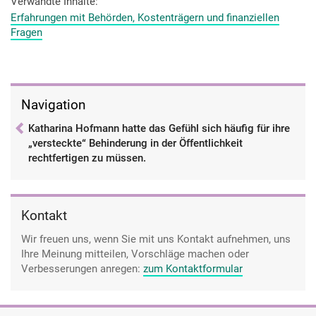
sagen, mir ist egal, was andere denken und ich gehe so
Verwandte Inhalte
durchs Leben, aber im Endeffekt verletzt es uns trotzdem alle,
Erfahrungen mit Behörden, Kostenträgern und finanziellen
wenn man dann blöd behandelt wird.
Fragen
Navigation
Katharina Hofmann hatte das Gefühl sich häufig für ihre
„versteckte“ Behinderung in der Öffentlichkeit
rechtfertigen zu müssen.
Kontakt
Wir freuen uns, wenn Sie mit uns Kontakt aufnehmen, uns
Ihre Meinung mitteilen, Vorschläge machen oder
Verbesserungen anregen:
zum Kontaktformular