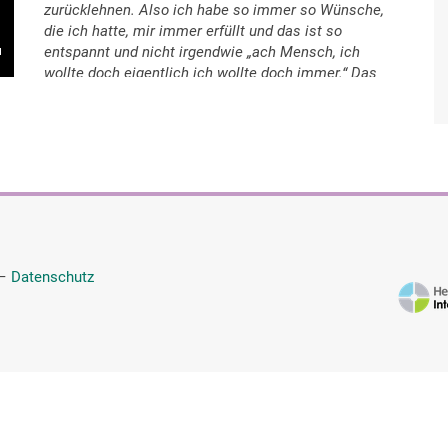
zurücklehnen. Also ich habe so immer so Wünsche,
die ich hatte, mir immer erfüllt und das ist so
entspannt und nicht irgendwie „ach Mensch, ich
wollte doch eigentlich ich wollte doch immer.“ Das
hatte ich nicht und das hat echt gutgetan und das
kann ich auch nur raten. Irgendwie Leuten, also,
wenn man irgendwie was vorhat, sofort machen,
sofort machen und nicht warten. Worauf soll man
noch warten?
—
Datenschutz