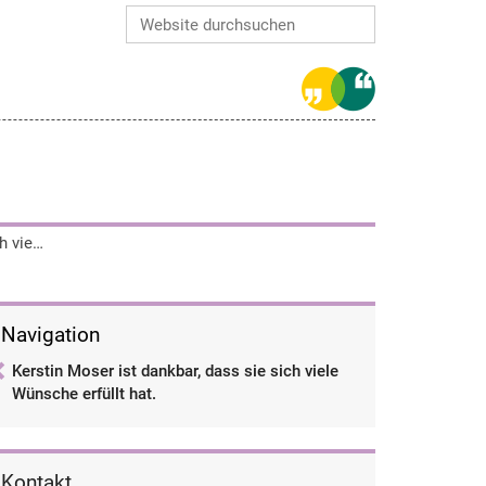
Website durchsuchen
Erweiterte Suche…
Kerstin Moser ist dankbar, dass sie sich viele Wünsche erfüllt hat.
Navigation
Kerstin Moser ist dankbar, dass sie sich viele
Wünsche erfüllt hat.
Kontakt