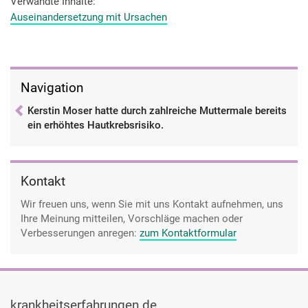
Allerdings in einem sehr frühen Stadium, Stadium eins und
Verwandte Inhalte
das wurde dann rausgeschnitten.
Auseinandersetzung mit Ursachen
Navigation
Kerstin Moser hatte durch zahlreiche Muttermale bereits
ein erhöhtes Hautkrebsrisiko.
Kontakt
Wir freuen uns, wenn Sie mit uns Kontakt aufnehmen, uns
Ihre Meinung mitteilen, Vorschläge machen oder
Verbesserungen anregen:
zum Kontaktformular
krankheitserfahrungen.de