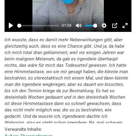
Ich wusste, dass es damit mehr Nebenwirkungen gibt, aber
gleichzeitig auch, dass es eine Chance gibt. Und ja, da habe
ich mich total dran geklammert, weil vor einigen Jahren war
beim malignen Melanom, da gab es irgendwie überhaupt
nichts, das wäre für mich das Todesurteil gewesen. Ich hatte
eine Hirnmetastase, wo sie mir gesagt haben, die könnte man
bestrahlen, so stereotaktisch mit einem Mal, und dann könnte
man die irgendwie wegkriegen, aber es dauert ein bisschen,
bis ich den Termin kriege da zur Bestrahlung. Es hat so
dreieinhalb Wochen gedauert und in den dreieinhalb Wochen
ist diese Hirnmetastase dann so schnell gewachsen, dass
das nicht mehr möglich war, die so zu bestrahlen, wie
gedacht. Und da wusste ich, irgendwann dachte ich
Wahnsinn, also es steht schon irgendwie: Na, mal schauen,
wie sich das entwickelt. Also habe ich die Ärzte gefragt: „Das
Verwandte Inhalte
wird doch ansprechen oder die Bestrahlung oder?“ Dann: „Ja,