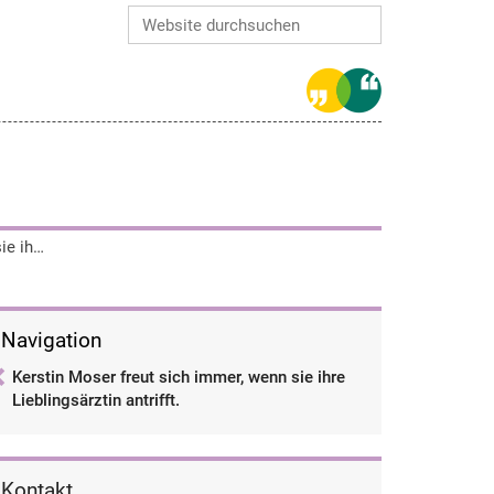
Website durchsuchen
Erweiterte Suche…
Kerstin Moser freut sich immer, wenn sie ihre Lieblingsärztin antrifft.
Navigation
Kerstin Moser freut sich immer, wenn sie ihre
Lieblingsärztin antrifft.
Kontakt