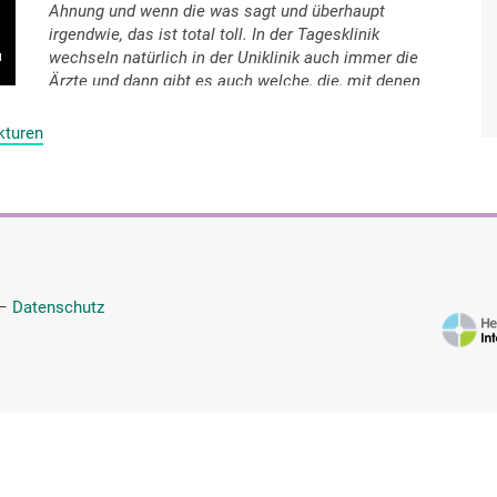
Ahnung und wenn die was sagt und überhaupt
irgendwie, das ist total toll. In der Tagesklinik
wechseln natürlich in der Uniklinik auch immer die
Ärzte und dann gibt es auch welche, die, mit denen
man nicht so gut klarkommt und das macht schon
was mit einem, das macht total viel. Das hätte ich
kturen
überhaupt nicht gedacht. Ich hätte mich da ein
bisschen abgeklärter im Vorfeld eingeschätzt. Aber
ich freue mich immer, wenn ich sozusagen meine
Lieblingsärztin sehe, wenn ich die mal wiedersehe.
Zurzeit geht es mir total gut und deshalb habe ich
mit ihr nicht mehr so viel Kontakt, weil sie wirklich
nur die schweren Fälle macht, was ich auch total
—
Datenschutz
nachvollziehen kann und so, aber trotzdem, wenn wir
uns auf dem Gang sehen oder sie irgendwie mal kurz
ankommt, dann freue ich mich immer. Und dann
hoffe ich immer, dass der eine Arzt, mit dem ich
nicht so gut klarkomme, der ist so ein bisschen, ich
finde den so ein bisschen kalt und immer so ein
bisschen, das der nicht da ist irgendwie so und
sonst, die anderen sind alle sehr nett, muss ich