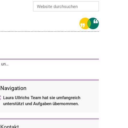
Website durchsuchen
Erweiterte Suche…
Laura Ullrichs Team hat sie umfangreich unterstützt und Aufgaben übernommen.
Navigation
Laura Ullrichs Team hat sie umfangreich
unterstützt und Aufgaben übernommen.
Kontakt