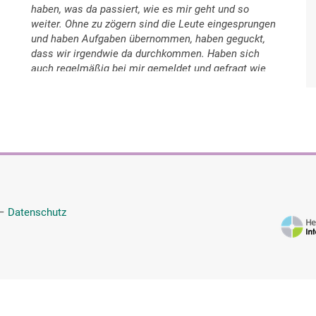
haben, was da passiert, wie es mir geht und so
weiter. Ohne zu zögern sind die Leute eingesprungen
und haben Aufgaben übernommen, haben geguckt,
dass wir irgendwie da durchkommen. Haben sich
auch regelmäßig bei mir gemeldet und gefragt wie
es mir geht. Also das hätte nicht besser laufen
können. Ich hatte auch das Glück, dass meine
Mama, die gerade nach und nach- also die Firma von
meiner Mama, die ich übernehme – hätte ich
vielleicht noch erwähnen sollen , dass die jetzt zu
dem Zeitpunkt noch im Unternehmen war. Das heißt,
sie hat einfach anders als sie es selbst geplant
hatte, noch mal deutlich mehr machen müssen, ist
eingesprungen und das war okay.
—
Datenschutz