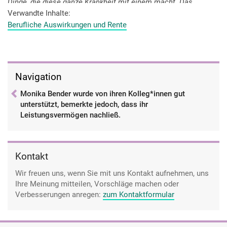
Dinge, die diese ganze Krankheit mit einem macht. Das
musste ich mir auch schmerzlicher Weise eingestehen.
Verwandte Inhalte
Berufliche Auswirkungen und Rente
Navigation
Monika Bender wurde von ihren Kolleg*innen gut
unterstützt, bemerkte jedoch, dass ihr
Leistungsvermögen nachließ.
Kontakt
Wir freuen uns, wenn Sie mit uns Kontakt aufnehmen, uns
Ihre Meinung mitteilen, Vorschläge machen oder
Verbesserungen anregen:
zum Kontaktformular