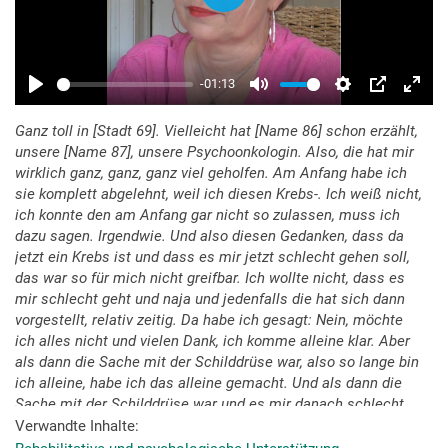
Ganz toll in [Stadt 69]. Vielleicht hat [Name 86] schon erzählt,
unsere [Name 87], unsere Psychoonkologin. Also, die hat mir
wirklich ganz, ganz, ganz viel geholfen. Am Anfang habe ich
sie komplett abgelehnt, weil ich diesen Krebs-. Ich weiß nicht,
ich konnte den am Anfang gar nicht so zulassen, muss ich
dazu sagen. Irgendwie. Und also diesen Gedanken, dass da
jetzt ein Krebs ist und dass es mir jetzt schlecht gehen soll,
das war so für mich nicht greifbar. Ich wollte nicht, dass es
mir schlecht geht und naja und jedenfalls die hat sich dann
vorgestellt, relativ zeitig. Da habe ich gesagt: Nein, möchte
ich alles nicht und vielen Dank, ich komme alleine klar. Aber
als dann die Sache mit der Schilddrüse war, also so lange bin
ich alleine, habe ich das alleine gemacht. Und als dann die
Sache mit der Schilddrüse war und es mir danach schlecht
ging, da habe ich mir Hilfe gesucht, weil da habe ich wirklich
Verwandte Inhalte
jede Hilfe genommen, die irgendwo kam. Und da war sie dann