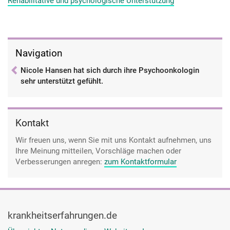
Rehabilitative und psychologische Unterstützung
da. Und danach haben wir einfach ein freundschaftliches
Verhältnis miteinander aufgebaut. Sie ist auch bei mir im
Ernährungsprogramm übrigens mit drin. Und also ja und
mittlerweile ist das so. Dann war die Sache mit der
Navigation
Hypophyse und da hat sie mich jeden Tag besucht. Also
wirklich, jeden Tag war sie da. Wir haben ganz, ganz, ganz viel
Nicole Hansen hat sich durch ihre Psychoonkologin
geredet und also ja, die ist einfach mega toll. Mega toll, ganz
sehr unterstützt gefühlt.
tolle Frau.
Kontakt
Wir freuen uns, wenn Sie mit uns Kontakt aufnehmen, uns
Ihre Meinung mitteilen, Vorschläge machen oder
Verbesserungen anregen:
zum Kontaktformular
krankheitserfahrungen.de