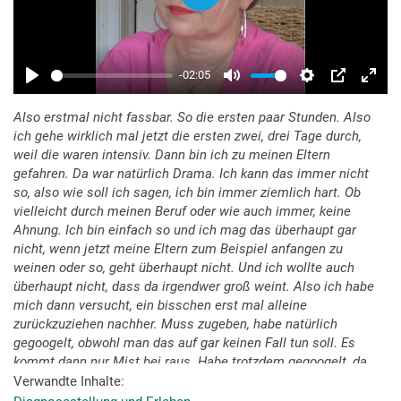
Also erstmal nicht fassbar. So die ersten paar Stunden. Also
ich gehe wirklich mal jetzt die ersten zwei, drei Tage durch,
weil die waren intensiv. Dann bin ich zu meinen Eltern
gefahren. Da war natürlich Drama. Ich kann das immer nicht
so, also wie soll ich sagen, ich bin immer ziemlich hart. Ob
vielleicht durch meinen Beruf oder wie auch immer, keine
Ahnung. Ich bin einfach so und ich mag das überhaupt gar
nicht, wenn jetzt meine Eltern zum Beispiel anfangen zu
weinen oder so, geht überhaupt nicht. Und ich wollte auch
überhaupt nicht, dass da irgendwer groß weint. Also ich habe
mich dann versucht, ein bisschen erst mal alleine
zurückzuziehen nachher. Muss zugeben, habe natürlich
gegoogelt, obwohl man das auf gar keinen Fall tun soll. Es
kommt dann nur Mist bei raus. Habe trotzdem gegoogelt, da
stand natürlich- also das war schon ganz schön böse. Und ich
Verwandte Inhalte
trinke sonst sehr wenig Alkohol, aber ich habe die ersten