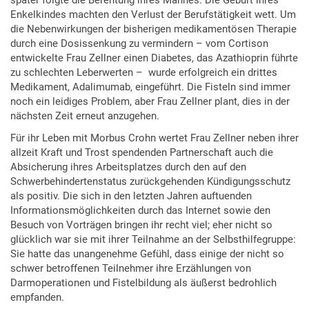
später folgte die Berentung ihres Mannes. Die Geburt ihres
Enkelkindes machten den Verlust der Berufstätigkeit wett. Um
die Nebenwirkungen der bisherigen medikamentösen Therapie
durch eine Dosissenkung zu vermindern – vom Cortison
entwickelte Frau Zellner einen Diabetes, das Azathioprin führte
zu schlechten Leberwerten – wurde erfolgreich ein drittes
Medikament, Adalimumab, eingeführt. Die Fisteln sind immer
noch ein leidiges Problem, aber Frau Zellner plant, dies in der
nächsten Zeit erneut anzugehen.
Für ihr Leben mit Morbus Crohn wertet Frau Zellner neben ihrer
allzeit Kraft und Trost spendenden Partnerschaft auch die
Absicherung ihres Arbeitsplatzes durch den auf den
Schwerbehindertenstatus zurückgehenden Kündigungsschutz
als positiv. Die sich in den letzten Jahren auftuenden
Informationsmöglichkeiten durch das Internet sowie den
Besuch von Vorträgen bringen ihr recht viel; eher nicht so
glücklich war sie mit ihrer Teilnahme an der Selbsthilfegruppe:
Sie hatte das unangenehme Gefühl, dass einige der nicht so
schwer betroffenen Teilnehmer ihre Erzählungen von
Darmoperationen und Fistelbildung als äußerst bedrohlich
empfanden.