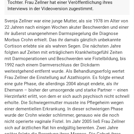
Tochter. Frau Zellner hat einer Veröffentlichung ihres
Interviews in der Videoversion zugestimmt.
Svenja Zellner war eine junge Mutter, als sie 1978 im Alter von
22 Jahren nach einigen Wochen akuter Beschwerden und einer
ihr äußerst unangenehmen Darmspiegelung die Diagnose
Morbus Crohn erhielt. Das ihr damals gänzlich unbekannte
Cortison erlebte sie als wahren Segen. Die nächsten Jahre
folgten auf Zeiten mit erträglichem Krankheitsgefühl Zeiten
mit Darmoperationen und Beschwerden wie Fistelbildung, bis
1992 nach einem Darmverschluss der Dickdarm
weitestgehend entfernt wurde. Als Behandlungserfolg wertet
Frau Zellner die Einstellung auf Azathioprin. Es folgte erneut
eine gute Phase, die allerdings 2004 abrupt endete, als ihr
Ehemann – bisher der umsorgende und starke Partner – einen
Herzinfarkt erlitt, von dem er sich auch psychisch nicht schnell
erholte. Die Schwiegermutter musste ins Pflegeheim wegen
einer dementiellen Erkrankung. In dieser schwierigen Phase
wurde der Crohn wieder schlimmer, genauso wie die noch
nicht operierte vaginale Fistel. Im Jahr 2005 ließ Frau Zellner
sich auf ärztlichen Rat hin endgültig berenten. Zwei Jahre