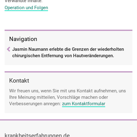
irgendwann war es an den Schienbeinen so, dass der Arzt
Verwandte Inhalte
gesagt hat: "Wir können nicht mehr schneiden, weil wenn wir
Operation und Folgen
weiter schneiden, haben wir irgendwann keine Haut mehr",
weil es so viele Flecken waren.
Navigation
Jasmin Naumann erlebte die Grenzen der wiederholten
chirurgischen Entfernung von Hautveränderungen.
Kontakt
Wir freuen uns, wenn Sie mit uns Kontakt aufnehmen, uns
Ihre Meinung mitteilen, Vorschläge machen oder
Verbesserungen anregen:
zum Kontaktformular
krankheitserfahrungen.de