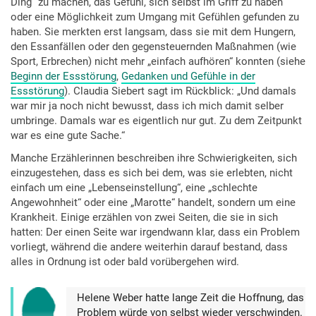
Ding“ zu machen, das Gefühl, sich selbst im Griff zu haben
oder eine Möglichkeit zum Umgang mit Gefühlen gefunden zu
haben. Sie merkten erst langsam, dass sie mit dem Hungern,
den Essanfällen oder den gegensteuernden Maßnahmen (wie
Sport, Erbrechen) nicht mehr „einfach aufhören“ konnten (siehe
Beginn der Essstörung
,
Gedanken und Gefühle in der
Essstörung
). Claudia Siebert sagt im Rückblick: „Und damals
war mir ja noch nicht bewusst, dass ich mich damit selber
umbringe. Damals war es eigentlich nur gut. Zu dem Zeitpunkt
war es eine gute Sache.“
Manche Erzählerinnen beschreiben ihre Schwierigkeiten, sich
einzugestehen, dass es sich bei dem, was sie erlebten, nicht
einfach um eine „Lebenseinstellung“, eine „schlechte
Angewohnheit“ oder eine „Marotte“ handelt, sondern um eine
Krankheit. Einige erzählen von zwei Seiten, die sie in sich
hatten: Der einen Seite war irgendwann klar, dass ein Problem
vorliegt, während die andere weiterhin darauf bestand, dass
alles in Ordnung ist oder bald vorübergehen wird.
Helene Weber hatte lange Zeit die Hoffnung, das
Problem würde von selbst wieder verschwinden.