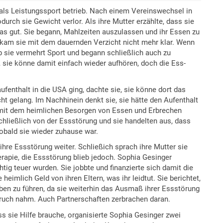
 als Leistungssport betrieb. Nach einem Vereinswechsel in
odurch sie Gewicht verlor. Als ihre Mutter erzählte, dass sie
s gut. Sie begann, Mahlzeiten auszulassen und ihr Essen zu
 kam sie mit dem dauernden Verzicht nicht mehr klar. Wenn
eb sie vermehrt Sport und begann schließlich auch zu
, sie könne damit einfach wieder aufhören, doch die Ess-
ufenthalt in die USA ging, dachte sie, sie könne dort das
ht gelang. Im Nachhinein denkt sie, sie hätte den Aufenthalt
 mit dem heimlichen Besorgen von Essen und Erbrechen
chließlich von der Essstörung und sie handelten aus, dass
sobald sie wieder zuhause war.
hre Essstörung weiter. Schließich sprach ihre Mutter sie
rapie, die Essstörung blieb jedoch. Sophia Gesinger
chtig teuer wurden. Sie jobbte und finanzierte sich damit die
eimlich Geld von ihren Eltern, was ihr leidtut. Sie berichtet,
ben zu führen, da sie weiterhin das Ausmaß ihrer Essstörung
nspruch nahm. Auch Partnerschaften zerbrachen daran.
s sie Hilfe brauche, organisierte Sophia Gesinger zwei